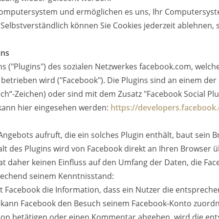
Computersystem und ermöglichen es uns, Ihr Computersyst
Selbstverständlich können Sie Cookies jederzeit ablehnen, s
ins
s ("Plugins") des sozialen Netzwerkes facebook.com, welche
A betrieben wird ("Facebook"). Die Plugins sind an einem de
h“-Zeichen) oder sind mit dem Zusatz "Facebook Social Plu
 kann hier eingesehen werden:
https://developers.facebook
ngebots aufruft, die ein solches Plugin enthält, baut sein 
lt des Plugins wird von Facebook direkt an Ihren Browser ü
 daher keinen Einfluss auf den Umfang der Daten, die Face
prechend seinem Kenntnisstand:
t Facebook die Information, dass ein Nutzer die entspreche
gt, kann Facebook den Besuch seinem Facebook-Konto zuord
utton betätigen oder einen Kommentar abgeben, wird die e