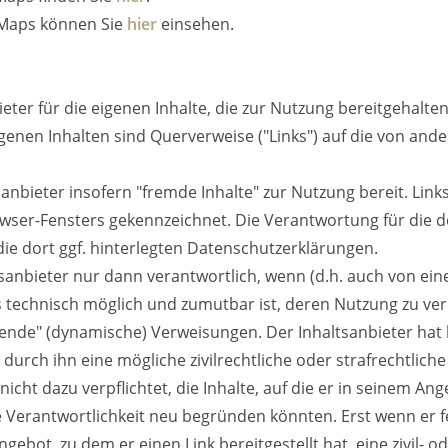
 Maps können Sie
hier
einsehen.
bieter für die eigenen Inhalte, die zur Nutzung bereitgehal
genen Inhalten sind Querverweise ("Links") auf die von and
anbieter insofern "fremde Inhalte" zur Nutzung bereit. Lin
ser-Fensters gekennzeichnet. Die Verantwortung für die dort
ie dort ggf. hinterlegten Datenschutzerklärungen.
ltsanbieter nur dann verantwortlich, wenn (d.h. auch von ei
es technisch möglich und zumutbar ist, deren Nutzung zu ver
ebende" (dynamische) Verweisungen. Der Inhaltsanbieter ha
durch ihn eine mögliche zivilrechtliche oder strafrechtliche
icht dazu verpflichtet, die Inhalte, auf die er in seinem Ang
 Verantwortlichkeit neu begründen könnten. Erst wenn er f
ebot, zu dem er einen Link bereitgestellt hat, eine zivil- o